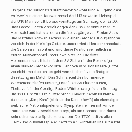
Oberliga Herren: TTC Ottenbronn – SV Plüderhausen, 13:00 Uhr
Ein geballter Saisonstart steht bevor: Sowohl für die Jugend geht
es jeweils in einem Auswärtsspiel der U13 sowie im Heimspiel
der U19 Mannschaft bereits vomittags am Samstag, den 23.09.
ums Ganze. Herren 2 spielt gegen den SSV Schönmünzach im
Heimspiel und hat, u.a. durch die Neuzugänge von Florian Atlas
und Matthias Schwab seitens SSV, einen Gegner auf Augenhöhe
vor sich. In der Kreisliga C startet unsere vierte Herrenmannschaft
die Saison als Favorit und wird diese Position vermutlich im
ersten Auswärtsspiel unter Beweis stellen. Die dritte
Herrenmannschaft hat mit dem SV Glatten in der Bezirksliga
einen starken Gegner vor sich. Dennoch wird sich unsere „Dritte“
vor nichts verstecken, es geht vermutlich mit vollständiger
Besetzung ins Match. Das Schmankerl des kommenden
Wochenende liefert unsere „Erste“: Der SV Plüderhausen,
Titelfavorit in der Oberliga Baden-Württemberg, ist am Sonntag
um 13:00 Uhr zu Gast in Ottenbronn. Hevorzuheben ist hierbei,
dass auch „King Kara“ (Aleksandar Karakašević) als ehemaliger
serbischer Nationalspieler und Olympiateilnehmer mit von der
Partie sein wird. Sowohl samstags, als am Sonntag sind damit
sehr sehenswerte Spiele zu erwarten. Der TTCO lädt zu allen
Heim- und Auswärtsspielen herzlich ein, wir freuen uns auf euch!