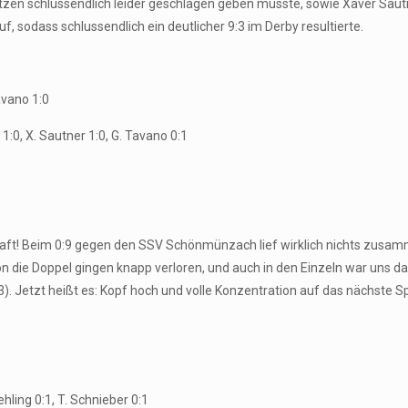
ätzen schlussendlich leider geschlagen geben musste, sowie Xaver Sau
uf, sodass schlussendlich ein deutlicher 9:3 im Derby resultierte.
avano 1:0
e 1:0, X. Sautner 1:0, G. Tavano 0:1
ft! Beim 0:9 gegen den SSV Schönmünzach lief wirklich nichts zusamm
n die Doppel gingen knapp verloren, und auch in den Einzeln war uns da
. Jetzt heißt es: Kopf hoch und volle Konzentration auf das nächste Sp
tehling 0:1, T. Schnieber 0:1