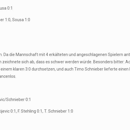
usa 0:1
ner 1:0, Sousa 1:0
en. Da die Mannschaft mit 4 erkälteten und angeschlagenen Spielern antr
 zeichnete sich ab, dass es schwer werden würde. Besonders bitter: A
t einem klaren 3:0 durchsetzen, und auch Timo Schnieber lieferte einen 
ancenlos.
vic/Schnieber 0:1
jevic 0:1, F. Stehling 0:1, T. Schnieber 1:0