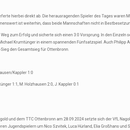
lieferte hierbei direkt ab. Die herausragenden Spieler des Tages waren
hnenswert ist weiterhin, dass beide Mannschaften nicht in Bestbesetzu
Weg zum Erfolg und sicherte sich einen 3:0 Vorsprung. In den Einzeln s
chael Krumtünger in einem spannenden Fünfsatzspiel. Auch Philipp Aß
0-Sieg den Gesamtsieg für Ottenbronn.
hausen/Kappler 1:0
tünger 1:1, M. Holzhausen 2:0, J. Kappler 0:1
gold und dem TTC Ottenbronn am 28.09.2024 setzte sich der VfL Nagold
unseren Jugendspielern um Nico Szvitek, Luca Hürland, Elia Großhans un