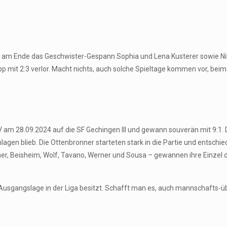
te am Ende das Geschwister-Gespann Sophia und Lena Kusterer sowie N
mit 2:3 verlor. Macht nichts, auch solche Spieltage kommen vor, beim 
 IV am 28.09.2024 auf die SF Gechingen III und gewann souverän mit 9:1.
agen blieb. Die Ottenbronner starteten stark in die Partie und entschie
autner, Beisheim, Wolf, Tavano, Werner und Sousa – gewannen ihre Einze
e Ausgangslage in der Liga besitzt. Schafft man es, auch mannschafts-ü