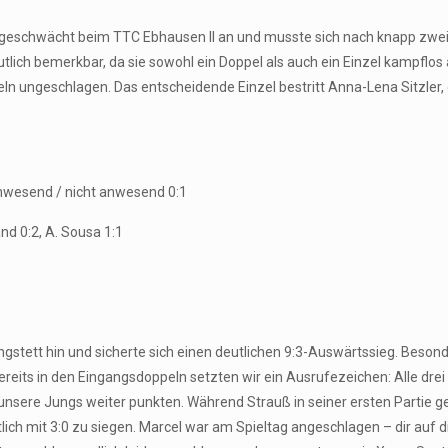
eschwächt beim TTC Ebhausen II an und musste sich nach knapp zwei S
utlich bemerkbar, da sie sowohl ein Doppel als auch ein Einzel kampfl
nzeln ungeschlagen. Das entscheidende Einzel bestritt Anna-Lena Sitzler
 anwesend / nicht anwesend 0:1
and 0:2, A. Sousa 1:1
engstett hin und sicherte sich einen deutlichen 9:3-Auswärtssieg. Beson
Bereits in den Eingangsdoppeln setzten wir ein Ausrufezeichen: Alle dre
unsere Jungs weiter punkten. Während Strauß in seiner ersten Partie ge
h mit 3:0 zu siegen. Marcel war am Spieltag angeschlagen – dir auf d