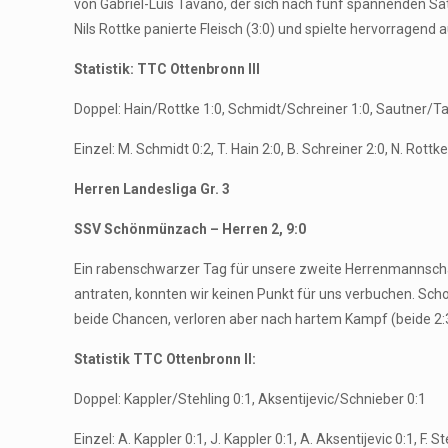
von Gabriel-Luis Tavano, der sich nach fünf spannenden S
Nils Rottke panierte Fleisch (3:0) und spielte hervorragend a
Statistik: TTC Ottenbronn III
Doppel: Hain/Rottke 1:0, Schmidt/Schreiner 1:0, Sautner/T
Einzel: M. Schmidt 0:2, T. Hain 2:0, B. Schreiner 2:0, N. Rottk
Herren Landesliga Gr. 3
SSV Schönmünzach – Herren 2, 9:0
Ein rabenschwarzer Tag für unsere zweite Herrenmannscha
antraten, konnten wir keinen Punkt für uns verbuchen. Scho
beide Chancen, verloren aber nach hartem Kampf (beide 2:3)
Statistik TTC Ottenbronn II:
Doppel: Kappler/Stehling 0:1, Aksentijevic/Schnieber 0:1
Einzel: A. Kappler 0:1, J. Kappler 0:1, A. Aksentijevic 0:1, F. S