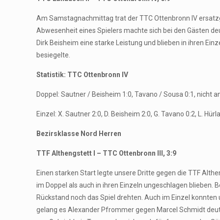
Am Samstagnachmittag trat der TTC Ottenbronn IV ersatzg
Abwesenheit eines Spielers machte sich bei den Gästen de
Dirk Beisheim eine starke Leistung und blieben in ihren Ei
besiegelte.
Statistik: TTC Ottenbronn IV
Doppel: Sautner / Beisheim 1:0, Tavano / Sousa 0:1, nicht
Einzel: X. Sautner 2:0, D. Beisheim 2:0, G. Tavano 0:2, L. Hürl
Bezirsklasse Nord Herren
TTF Althengstett I – TTC Ottenbronn III, 3:9
Einen starken Start legte unsere Dritte gegen die TTF Alth
im Doppel als auch in ihren Einzeln ungeschlagen blieben. 
Rückstand noch das Spiel drehten. Auch im Einzel konnten 
gelang es Alexander Pfrommer gegen Marcel Schmidt deutlic