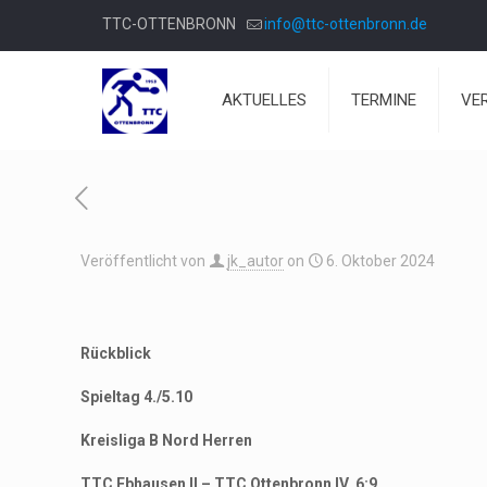
TTC-OTTENBRONN
info@ttc-ottenbronn.de
AKTUELLES
TERMINE
VE
Veröffentlicht von
jk_autor
on
6. Oktober 2024
Rückblick
Spieltag 4./5.10
Kreisliga B Nord Herren
TTC Ebhausen II – TTC Ottenbronn IV, 6:9