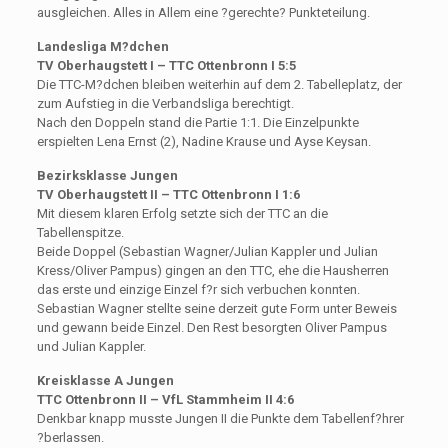
ausgleichen. Alles in Allem eine ?gerechte? Punkteteilung.
Landesliga M?dchen
TV Oberhaugstett I – TTC Ottenbronn I 5:5
Die TTC-M?dchen bleiben weiterhin auf dem 2. Tabelleplatz, der
zum Aufstieg in die Verbandsliga berechtigt.
Nach den Doppeln stand die Partie 1:1. Die Einzelpunkte
erspielten Lena Ernst (2), Nadine Krause und Ayse Keysan.
Bezirksklasse Jungen
TV Oberhaugstett II – TTC Ottenbronn I 1:6
Mit diesem klaren Erfolg setzte sich der TTC an die
Tabellenspitze.
Beide Doppel (Sebastian Wagner/Julian Kappler und Julian
Kress/Oliver Pampus) gingen an den TTC, ehe die Hausherren
das erste und einzige Einzel f?r sich verbuchen konnten.
Sebastian Wagner stellte seine derzeit gute Form unter Beweis
und gewann beide Einzel. Den Rest besorgten Oliver Pampus
und Julian Kappler.
Kreisklasse A Jungen
TTC Ottenbronn II – VfL Stammheim II 4:6
Denkbar knapp musste Jungen II die Punkte dem Tabellenf?hrer
?berlassen.