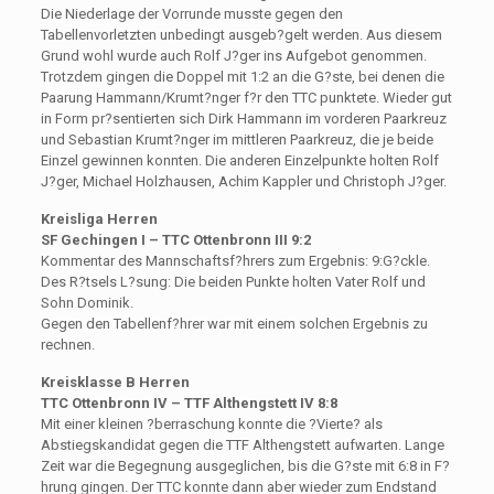
Die Niederlage der Vorrunde musste gegen den
Tabellenvorletzten unbedingt ausgeb?gelt werden. Aus diesem
Grund wohl wurde auch Rolf J?ger ins Aufgebot genommen.
Trotzdem gingen die Doppel mit 1:2 an die G?ste, bei denen die
Paarung Hammann/Krumt?nger f?r den TTC punktete. Wieder gut
in Form pr?sentierten sich Dirk Hammann im vorderen Paarkreuz
und Sebastian Krumt?nger im mittleren Paarkreuz, die je beide
Einzel gewinnen konnten. Die anderen Einzelpunkte holten Rolf
J?ger, Michael Holzhausen, Achim Kappler und Christoph J?ger.
Kreisliga Herren
SF Gechingen I – TTC Ottenbronn III 9:2
Kommentar des Mannschaftsf?hrers zum Ergebnis: 9:G?ckle.
Des R?tsels L?sung: Die beiden Punkte holten Vater Rolf und
Sohn Dominik.
Gegen den Tabellenf?hrer war mit einem solchen Ergebnis zu
rechnen.
Kreisklasse B Herren
TTC Ottenbronn IV – TTF Althengstett IV 8:8
Mit einer kleinen ?berraschung konnte die ?Vierte? als
Abstiegskandidat gegen die TTF Althengstett aufwarten. Lange
Zeit war die Begegnung ausgeglichen, bis die G?ste mit 6:8 in F?
hrung gingen. Der TTC konnte dann aber wieder zum Endstand