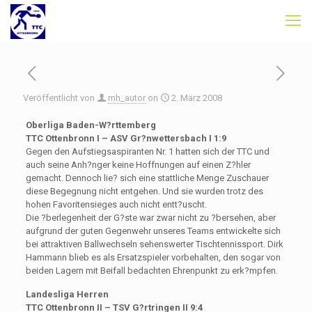
Veröffentlicht von
mh_autor
on
2. März 2008
Oberliga Baden-W?rttemberg
TTC Ottenbronn I – ASV Gr?nwettersbach I 1:9
Gegen den Aufstiegsaspiranten Nr. 1 hatten sich der TTC und
auch seine Anh?nger keine Hoffnungen auf einen Z?hler
gemacht. Dennoch lie? sich eine stattliche Menge Zuschauer
diese Begegnung nicht entgehen. Und sie wurden trotz des
hohen Favoritensieges auch nicht entt?uscht.
Die ?berlegenheit der G?ste war zwar nicht zu ?bersehen, aber
aufgrund der guten Gegenwehr unseres Teams entwickelte sich
bei attraktiven Ballwechseln sehenswerter Tischtennissport. Dirk
Hammann blieb es als Ersatzspieler vorbehalten, den sogar von
beiden Lagern mit Beifall bedachten Ehrenpunkt zu erk?mpfen.
Landesliga Herren
TTC Ottenbronn II – TSV G?rtringen II 9:4