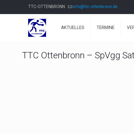
TTC-OTTENBRONN
info@ttc-ottenbronn.de
AKTUELLES
TERMINE
VE
TTC Ottenbronn – SpVgg Sat