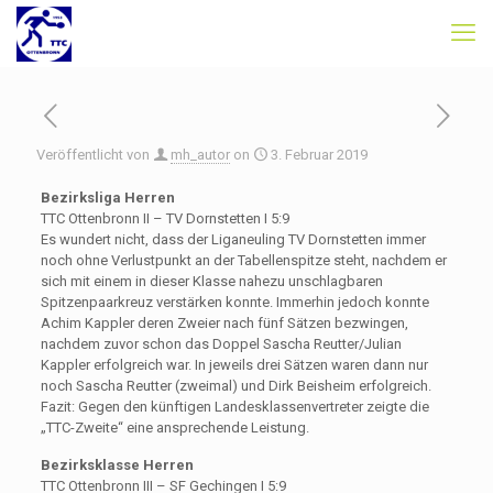
Veröffentlicht von
mh_autor
on
3. Februar 2019
Bezirksliga Herren
TTC Ottenbronn II – TV Dornstetten I 5:9
Es wundert nicht, dass der Liganeuling TV Dornstetten immer
noch ohne Verlustpunkt an der Tabellenspitze steht, nachdem er
sich mit einem in dieser Klasse nahezu unschlagbaren
Spitzenpaarkreuz verstärken konnte. Immerhin jedoch konnte
Achim Kappler deren Zweier nach fünf Sätzen bezwingen,
nachdem zuvor schon das Doppel Sascha Reutter/Julian
Kappler erfolgreich war. In jeweils drei Sätzen waren dann nur
noch Sascha Reutter (zweimal) und Dirk Beisheim erfolgreich.
Fazit: Gegen den künftigen Landesklassenvertreter zeigte die
„TTC-Zweite“ eine ansprechende Leistung.
Bezirksklasse Herren
TTC Ottenbronn III – SF Gechingen I 5:9