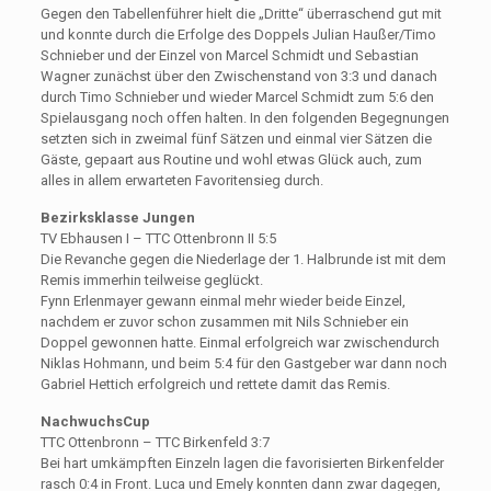
Gegen den Tabellenführer hielt die „Dritte“ überraschend gut mit
und konnte durch die Erfolge des Doppels Julian Haußer/Timo
Schnieber und der Einzel von Marcel Schmidt und Sebastian
Wagner zunächst über den Zwischenstand von 3:3 und danach
durch Timo Schnieber und wieder Marcel Schmidt zum 5:6 den
Spielausgang noch offen halten. In den folgenden Begegnungen
setzten sich in zweimal fünf Sätzen und einmal vier Sätzen die
Gäste, gepaart aus Routine und wohl etwas Glück auch, zum
alles in allem erwarteten Favoritensieg durch.
Bezirksklasse Jungen
TV Ebhausen I – TTC Ottenbronn II 5:5
Die Revanche gegen die Niederlage der 1. Halbrunde ist mit dem
Remis immerhin teilweise geglückt.
Fynn Erlenmayer gewann einmal mehr wieder beide Einzel,
nachdem er zuvor schon zusammen mit Nils Schnieber ein
Doppel gewonnen hatte. Einmal erfolgreich war zwischendurch
Niklas Hohmann, und beim 5:4 für den Gastgeber war dann noch
Gabriel Hettich erfolgreich und rettete damit das Remis.
NachwuchsCup
TTC Ottenbronn – TTC Birkenfeld 3:7
Bei hart umkämpften Einzeln lagen die favorisierten Birkenfelder
rasch 0:4 in Front. Luca und Emely konnten dann zwar dagegen,