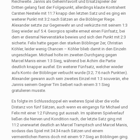
Reichweite. Jannis als Geheimfavorit und Ersatzspieler der
Dritten gelang fast der Folgepunkt, allerdings klaute Kontrahent
Carsten Nestele mit 11:7 knapp den letzten Satz und es ging ein
weiterer Punkt mit 3:2 nach Sätzen an die Böblinger Riege.
Alexander setzte zur Gegenwehr an und verkürzte mit seinem 1:3
Sieg wieder auf 5:4. Georgios spielte erneut einen Fünfsatz, bei
dem er diesmal Nervenstärke bewies und sich den Punkt mit 2:3
sicherte. Felix hatte gegen den starken Böblinger 2er, Christian
Köhler, leider wenig Chancen – Köhler blieb damit in den Einzeln
ungeschlagen. Michael holte im zweiten Durchgang gegen
Marcel Manis einen 1:3 Sieg, während bei Achim die Partie
deutlich knapper ausfiel. Ein weiterer Fünfsatz, welcher wieder
aufs Konto der Böblinger verbucht wurde (3:2; 7:6 nach Punkten).
Alexander gewann auch sein zweites Einzel mit 1:3 souverän, ehe
Jannis seinem Gegner Tim Seibert nach einem 3:1 Sieg
gratulieren musste.
Es folgte im Schlussdoppel ein weiteres Spiel über die volle
Distanz von fünf Sätzen, auch wenn es eingangs für Michael und
Felix mit einer 1:2 Führung gut aussah. Im späteren Spielverlauf
ließen die Nerven und Kondition nach, der letzte Satz ging mit
11:2 unerwartet deutlich an Marcel Trampitsch und Marcel Manis,
sodass das Spiel mit 34:34 nach Sätzen und einem
vermeintlichen Remis doch mit einem 9:7 Sieg an Böblingen ging.