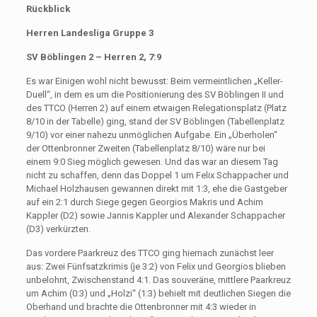
Rückblick
Herren Landesliga Gruppe 3
SV Böblingen 2 – Herren 2, 7:9
Es war Einigen wohl nicht bewusst: Beim vermeintlichen „Keller-
Duell“, in dem es um die Positionierung des SV Böblingen II und
des TTCO (Herren 2) auf einem etwaigen Relegationsplatz (Platz
8/10 in der Tabelle) ging, stand der SV Böblingen (Tabellenplatz
9/10) vor einer nahezu unmöglichen Aufgabe. Ein „Überholen“
der Ottenbronner Zweiten (Tabellenplatz 8/10) wäre nur bei
einem 9:0 Sieg möglich gewesen. Und das war an diesem Tag
nicht zu schaffen, denn das Doppel 1 um Felix Schappacher und
Michael Holzhausen gewannen direkt mit 1:3, ehe die Gastgeber
auf ein 2:1 durch Siege gegen Georgios Makris und Achim
Kappler (D2) sowie Jannis Kappler und Alexander Schappacher
(D3) verkürzten.
Das vordere Paarkreuz des TTCO ging hiernach zunächst leer
aus: Zwei Fünfsatzkrimis (je 3:2) von Felix und Georgios blieben
unbelohnt, Zwischenstand 4:1. Das souveräne, mittlere Paarkreuz
um Achim (0:3) und „Holzi“ (1:3) behielt mit deutlichen Siegen die
Oberhand und brachte die Ottenbronner mit 4:3 wieder in