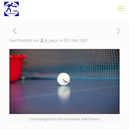
Veröffentlicht von
jk_autor
on
2. Mai 2023
Das Relegations-Wochenende steht bevor