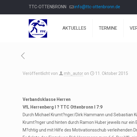
TTC-OTTENBRONN
info@ttc-ottenbronn.de
AKTUELLES
TERMINE
VE
Veröffentlicht von
mh_autor
on
11. Oktober 2015
Verbandsklasse Herren
VfL Herrenberg I ? TTC Ottenbronn I 7:9
Durch Michael Krumt?nger/Dirk Hammann und Sebastian Kru
Krumt?nger und hinten durch Ramon Huber jeweils nur ein E
M?chtig und mit Hilfe des Motivationsschub verleihenden 