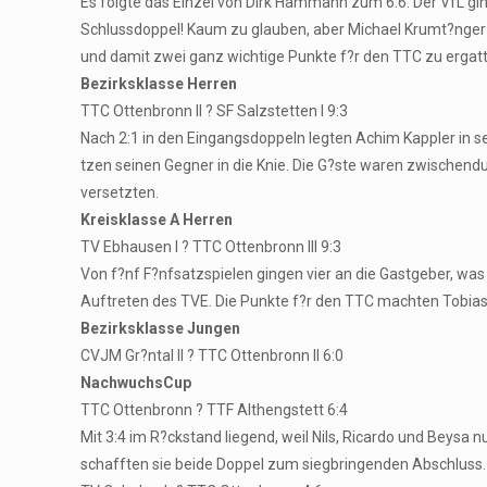
Es folgte das Einzel von Dirk Hammann zum 6:6. Der VfL gi
Schlussdoppel! Kaum zu glauben, aber Michael Krumt?nger
und damit zwei ganz wichtige Punkte f?r den TTC zu ergatt
Bezirksklasse Herren
TTC Ottenbronn II ? SF Salzstetten I 9:3
Nach 2:1 in den Eingangsdoppeln legten Achim Kappler in
tzen seinen Gegner in die Knie. Die G?ste waren zwischend
versetzten.
Kreisklasse A Herren
TV Ebhausen I ? TTC Ottenbronn III 9:3
Von f?nf F?nfsatzspielen gingen vier an die Gastgeber, was
Auftreten des TVE. Die Punkte f?r den TTC machten Tobia
Bezirksklasse Jungen
CVJM Gr?ntal II ? TTC Ottenbronn II 6:0
NachwuchsCup
TTC Ottenbronn ? TTF Althengstett 6:4
Mit 3:4 im R?ckstand liegend, weil Nils, Ricardo und Beysa
schafften sie beide Doppel zum siegbringenden Abschluss.