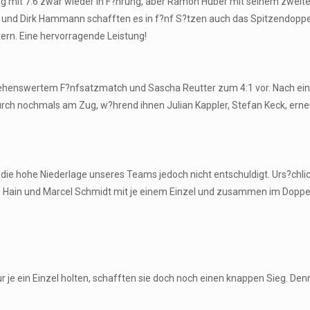
ng mit 7:6 zwar wieder in F?hrung, aber Ramon Huber mit seinem zweiten
 und Dirk Hammann schafften es in f?nf S?tzen auch das Spitzendoppel
ern. Eine hervorragende Leistung!
 sehenswertem F?nfsatzmatch und Sascha Reutter zum 4:1 vor. Nach ei
urch nochmals am Zug, w?hrend ihnen Julian Kappler, Stefan Keck, ern
 die hohe Niederlage unseres Teams jedoch nicht entschuldigt. Urs?chl
s Hain und Marcel Schmidt mit je einem Einzel und zusammen im Doppe
 nur je ein Einzel holten, schafften sie doch noch einen knappen Sieg. 