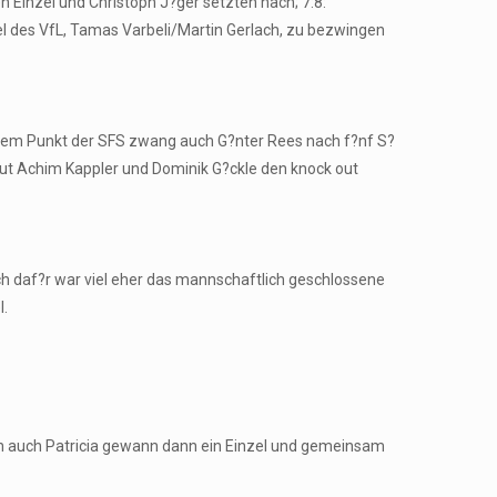
 Einzel und Christoph J?ger setzten nach; 7:8:
 des VfL, Tamas Varbeli/Martin Gerlach, zu bezwingen
nem Punkt der SFS zwang auch G?nter Rees nach f?nf S?
eut Achim Kappler und Dominik G?ckle den knock out
ich daf?r war viel eher das mannschaftlich geschlossene
l.
Denn auch Patricia gewann dann ein Einzel und gemeinsam