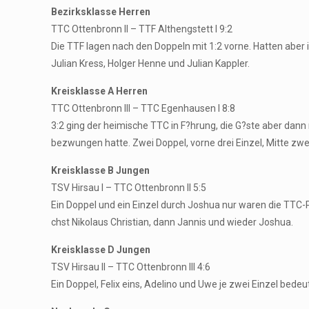
Bezirksklasse Herren
TTC Ottenbronn II – TTF Althengstett I 9:2
Die TTF lagen nach den Doppeln mit 1:2 vorne. Hatten aber i
Julian Kress, Holger Henne und Julian Kappler.
Kreisklasse A Herren
TTC Ottenbronn III – TTC Egenhausen I 8:8
3:2 ging der heimische TTC in F?hrung, die G?ste aber dan
bezwungen hatte. Zwei Doppel, vorne drei Einzel, Mitte zwei
Kreisklasse B Jungen
TSV Hirsau I – TTC Ottenbronn II 5:5
Ein Doppel und ein Einzel durch Joshua nur waren die TTC-P
chst Nikolaus Christian, dann Jannis und wieder Joshua.
Kreisklasse D Jungen
TSV Hirsau II – TTC Ottenbronn III 4:6
Ein Doppel, Felix eins, Adelino und Uwe je zwei Einzel bede