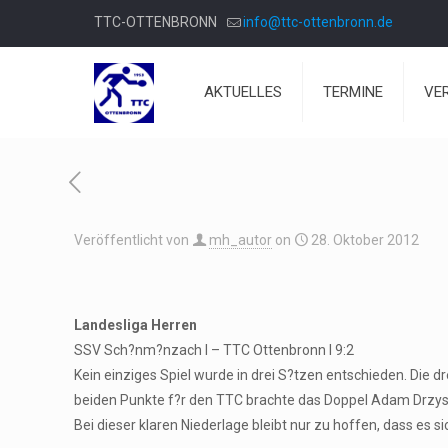
TTC-OTTENBRONN
info@ttc-ottenbronn.de
AKTUELLES
TERMINE
VE
Veröffentlicht von
mh_autor
on
28. Oktober 2012
Landesliga Herren
SSV Sch?nm?nzach I – TTC Ottenbronn I 9:2
Kein einziges Spiel wurde in drei S?tzen entschieden. Die d
beiden Punkte f?r den TTC brachte das Doppel Adam Drzys
Bei dieser klaren Niederlage bleibt nur zu hoffen, dass e