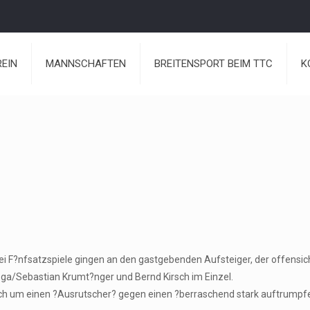
REIN
MANNSCHAFTEN
BREITENSPORT BEIM TTC
K
rei F?nfsatzspiele gingen an den gastgebenden Aufsteiger, der offensich
ga/Sebastian Krumt?nger und Bernd Kirsch im Einzel.
s sich um einen ?Ausrutscher? gegen einen ?berraschend stark auftrump