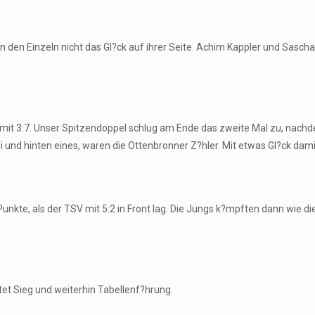
n den Einzeln nicht das Gl?ck auf ihrer Seite. Achim Kappler und Sascha
n mit 3:7. Unser Spitzendoppel schlug am Ende das zweite Mal zu, nach
 und hinten eines, waren die Ottenbronner Z?hler. Mit etwas Gl?ck dami
unkte, als der TSV mit 5:2 in Front lag. Die Jungs k?mpften dann wie d
utet Sieg und weiterhin Tabellenf?hrung.