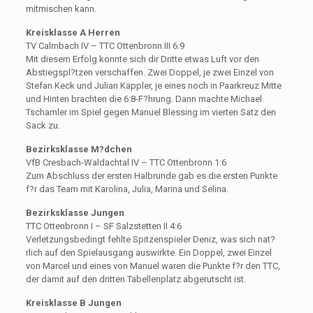
mitmischen kann.
Kreisklasse A Herren
TV Calmbach IV – TTC Ottenbronn III 6:9
Mit diesem Erfolg konnte sich dir Dritte etwas Luft vor den
Abstiegspl?tzen verschaffen. Zwei Doppel, je zwei Einzel von
Stefan Keck und Julian Kappler, je eines noch in Paarkreuz Mitte
und Hinten brachten die 6:8-F?hrung. Dann machte Michael
Tschamler im Spiel gegen Manuel Blessing im vierten Satz den
Sack zu.
Bezirksklasse M?dchen
VfB Cresbach-Waldachtal IV – TTC Ottenbronn 1:6
Zum Abschluss der ersten Halbrunde gab es die ersten Punkte
f?r das Team mit Karolina, Julia, Marina und Selina.
Bezirksklasse Jungen
TTC Ottenbronn I – SF Salzstetten II 4:6
Verletzungsbedingt fehlte Spitzenspieler Deniz, was sich nat?
rlich auf den Spielausgang auswirkte. Ein Doppel, zwei Einzel
von Marcel und eines von Manuel waren die Punkte f?r den TTC,
der damit auf den dritten Tabellenplatz abgerutscht ist.
Kreisklasse B Jungen