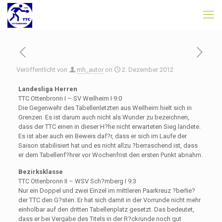
Veröffentlicht von
mh_autor
on
2. Dezember 2012
Landesliga Herren
TTC Ottenbronn I – SV Weilheim I 9:0
Die Gegenwehr des Tabellenletzten aus Weilheim hielt sich in
Grenzen. Es ist darum auch nicht als Wunder zu bezeichnen,
dass der TTC einen in dieser H?he nicht erwarteten Sieg landete.
Es ist aber auch ein Beweis daf?r, dass er sich im Laufe der
Saison stabilisiert hat und es nicht allzu ?berraschend ist, dass
er dem Tabellenf?hrer vor Wochenfrist den ersten Punkt abnahm.
Bezirksklasse
TTC Ottenbronn II – WSV Sch?mberg I 9:3
Nur ein Doppel und zwei Einzel im mittleren Paarkreuz ?berlie?
der TTC den G?sten. Er hat sich damit in der Vorrunde nicht mehr
einholbar auf den dritten Tabellenplatz gesetzt. Das bedeutet,
dass er bei Vergabe des Titels in der R?ckrunde noch gut