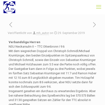
Veröffentlicht von
mh_autor
on
29. September 2019
Verbandsliga Herren
NSU Neckarsulm II – TTC Ottenbronn I 9:6
Mit dem siegreichen Doppel von Christoph Schmidl/Michael
Krumtünger, den beiden Einzelpunkten im Spitzenpaarkreuz von
Christoph Schmidl, sowie den Einzeln von Sebastian Krumtünger
und Michael Holzhausen zum 5:5 war die Partie noch völlig offen.
Der Gastgeber kam dann in Folge zu drei Punkten, wobei jeweils
im fünften Satz Sebastian Krumtünger mit 11:7 und Ramon Huber
mit 12:10 zum 8:5 unglücklich abgeben mussten. Tim Holzapfel
konnte nochmals zum 8:6 verkürzen, aber NSU setzte dann für
sich den Schlusspunkt zum 9:6.
Insgesamt gesehen ein durchaus zu erwartendes Ergebnis. Aber
bei näherer Betrachtung des Spielberichts lag bei 570:573 Bällen
und 31:30 gespielten Sätzen ein Zähler für den TTC absolut in
greifbarer Nähe.