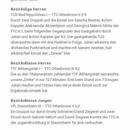
Bezirksliga Herren
TUS Bad Rippoldsau I – TTC Ottenbronn II 5:9
Durch zwei Doppel und die Einzel von Sascha Reutter, Achim
Kappler, Aleksandar Aksentijevic und Georgios Makris führte der
TTC 6:1, beim folgenden Gegenpunkt des Gastgebers durch
Julian und Achim Kappler gar 8:2. Der gastgebende TUS
überraschte dann mit drei Punkten in Folge. Julian erkannte den
drohenden Punktverlust und machte mit seinem zweiten, hart
erkämpften Einzel den „Zweier“ klar.
Bezirksklasse Herren
TTF Althengstett I – TTC Ottenbronn III 9:2
Die zu den Titelanwärtern zählenden TTF Althengstett vernaschte
unsere „Dritte“ in nur 127 Minuten. Erst beim Stand von 7:0 trugen
Julian Haußer und Tobias Hain mit je einen Einzel noch zur
Ergebniskosmetik bei.
Bezirksklasse Jungen
VfL Stammheim III – TTC Ottenbronn II 6:3
Ein Doppel nur durch Emely Schreiner/David Ziegerer und zwei
Einzel durch Gabriel Hettich und David Ziegerer konnte der TTC in
der Jugendhochburg in Stammheim für sich verbuchen.