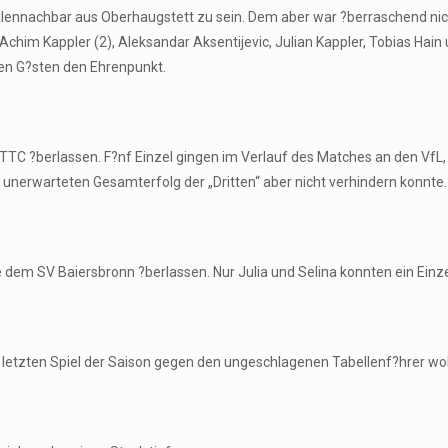
llennachbar aus Oberhaugstett zu sein. Dem aber war ?berraschend nich
chim Kappler (2), Aleksandar Aksentijevic, Julian Kappler, Tobias Hain 
den G?sten den Ehrenpunkt.
TC ?berlassen. F?nf Einzel gingen im Verlauf des Matches an den VfL, d
 unerwarteten Gesamterfolg der „Dritten“ aber nicht verhindern konnte.
dem SV Baiersbronn ?berlassen. Nur Julia und Selina konnten ein Einz
em letzten Spiel der Saison gegen den ungeschlagenen Tabellenf?hrer w