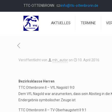
TTC-OTTENBRONN
info@ttc-ottenbronn.de
AKTUELLES
TERMINE
VE
Veröffentlicht von
mh_autor
on
10. April 2016
Bezirksklasse Herren
TTC Ottenbronn II – VfL Nagold I 9:0
Dem VfL Nagold war anzumerken, dass sein Abstieg in die K
Endergebnis symbolischer Zeuge ist.
TTC Ottenbronn II – TV Oberhaugstett II 9:1