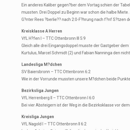
Ein anderes Kaliber gegen?ber dem Vortag schien der Tabe
mussten. Drei Doppel zu Beginn war schon die halbe Miete. A
G?nter Rees ?berlie?? nach 2:0-F?hrung nach f?nf S?tzen 
Kreisklasse A Herren
VfL H?fen I – TTC Ottenbronn III 5:9
Gleich alle drei Eingangsdoppel musste der Gastgeber dem T
Kurtulus, Marcel Schmidt (2) und Fabian Nanninga den nicht
Landesliga M?dchen
SV Baiersbronn – TTC Ottenbronn 6:2
Wie in der Vorrunde mussten unsere M?dchen beide Punkte 
Bezirksliga Jungen
VfL Herrenberg II – TTC Ottenbronn I 6:0
Bei vier Absteigern ist der Weg in die Bezirksklasse vor d
Kreisliga Jungen
VfL Nagold I – TTC Ottenbronn II 6:2