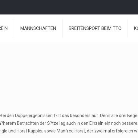
REIN
MANNSCHAFTEN
BREITENSPORT BEIM TTC
K
k. Bei den Doppelergebnissen f?llt das besonders auf. Denn alle drei B
 n?herem Betrachten der S?tze lag auch in den Einzeln ein noch bessere
e und Horst Kappler, sowie Manfred Horst, der zweimal erfolgreich wa