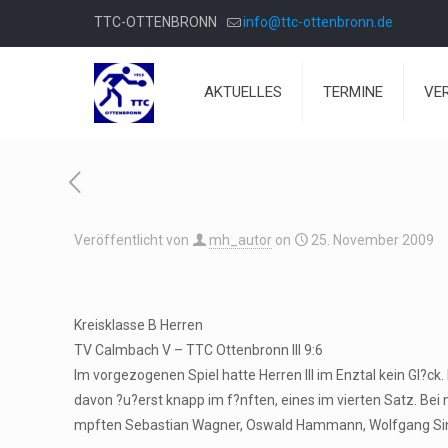
TTC-OTTENBRONN
info@ttc-ottenbronn.de
AKTUELLES
TERMINE
VE
Veröffentlicht von
mh_autor
on
25. November 2009
Kreisklasse B Herren
TV Calmbach V – TTC Ottenbronn III 9:6
Im vorgezogenen Spiel hatte Herren III im Enztal kein Gl?c
davon ?u?erst knapp im f?nften, eines im vierten Satz. Bei
mpften Sebastian Wagner, Oswald Hammann, Wolfgang Singl