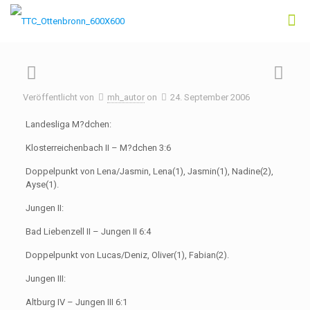
Veröffentlicht von
mh_autor
on
24. September 2006
Landesliga M?dchen:
Klosterreichenbach II – M?dchen 3:6
Doppelpunkt von Lena/Jasmin, Lena(1), Jasmin(1), Nadine(2),
Ayse(1).
Jungen II:
Bad Liebenzell II – Jungen II 6:4
Doppelpunkt von Lucas/Deniz, Oliver(1), Fabian(2).
Jungen III:
Altburg IV – Jungen III 6:1