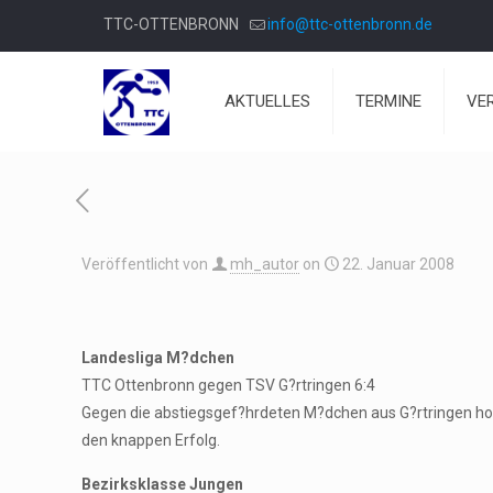
TTC-OTTENBRONN
info@ttc-ottenbronn.de
AKTUELLES
TERMINE
VE
Veröffentlicht von
mh_autor
on
22. Januar 2008
Landesliga M?dchen
TTC Ottenbronn gegen TSV G?rtringen 6:4
Gegen die abstiegsgef?hrdeten M?dchen aus G?rtringen hol
den knappen Erfolg.
Bezirksklasse Jungen