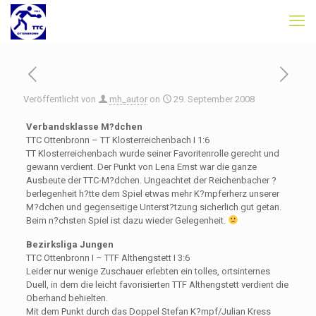
Veröffentlicht von
mh_autor
on
29. September 2008
Verbandsklasse M?dchen
TTC Ottenbronn – TT Klosterreichenbach I 1:6
TT Klosterreichenbach wurde seiner Favoritenrolle gerecht und
gewann verdient. Der Punkt von Lena Ernst war die ganze
Ausbeute der TTC-M?dchen. Ungeachtet der Reichenbacher ?
berlegenheit h?tte dem Spiel etwas mehr K?mpferherz unserer
M?dchen und gegenseitige Unterst?tzung sicherlich gut getan.
Beim n?chsten Spiel ist dazu wieder Gelegenheit.
Bezirksliga Jungen
TTC Ottenbronn I – TTF Althengstett I 3:6
Leider nur wenige Zuschauer erlebten ein tolles, ortsinternes
Duell, in dem die leicht favorisierten TTF Althengstett verdient die
Oberhand behielten.
Mit dem Punkt durch das Doppel Stefan K?mpf/Julian Kress