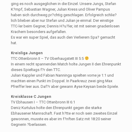
ging es noch ausgeglichen in die Einzel. Unsere Jungs, Stefan
K?mpf, Sebastian Wagner, Julian Kress und Oliver Pampus
haben sich durchweg pr?chtig geschlagen. Erfolgreich schlie?
lich blieben aber nur Stefan und Julian je einmal. Der einstige
TTC-ler beim Gegner, Dennis H?u?ler, ist mit seinen gnadenlosen
Krachern besonders aufgefallen.
Es war ein super Spiel, das auch den Verlierern Spa? gemacht
hat.
Kreisliga Jungen
TTC Ottenbronn II – TV Oberhaugstett III 5:5
In einem recht spannenden Match holte Jungen II den Ehrenpunkt
dieses Spieltags f?r den TTC.
Julian Kappler und Fabian Nanninga spielten vorne je 1:1 und
machten einen Punkt im Doppel. In Paarkreuz zwei ging Max
Pfreiffer leer aus. Daf?r aber gewann Ayse Keysan beide Spiele.
Kreisklasse C Jungen
TV Ebhausen I – TTC Ottenbronn III 6:1
Deniz Kurtulus holte den Ehrenpunkt gegen die starke
Ebhausener Mannschaft. Fast h?tte er noch sein zweites Einzel
gewonnen, musste es aber im f?nften Satz mit 18:20 seiner
Gegnerin ?berlassen.