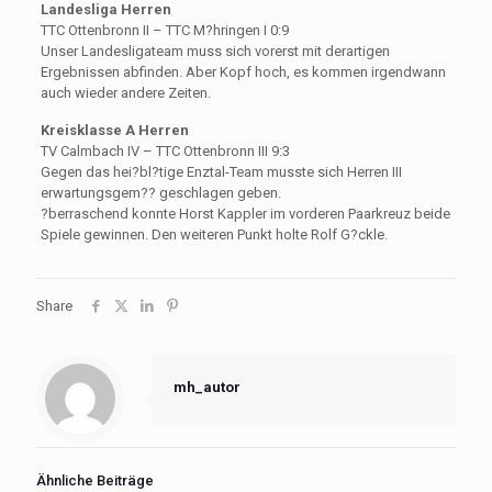
Landesliga Herren
TTC Ottenbronn II – TTC M?hringen I 0:9
Unser Landesligateam muss sich vorerst mit derartigen
Ergebnissen abfinden. Aber Kopf hoch, es kommen irgendwann
auch wieder andere Zeiten.
Kreisklasse A Herren
TV Calmbach IV – TTC Ottenbronn III 9:3
Gegen das hei?bl?tige Enztal-Team musste sich Herren III
erwartungsgem?? geschlagen geben.
?berraschend konnte Horst Kappler im vorderen Paarkreuz beide
Spiele gewinnen. Den weiteren Punkt holte Rolf G?ckle.
Share
mh_autor
Ähnliche Beiträge