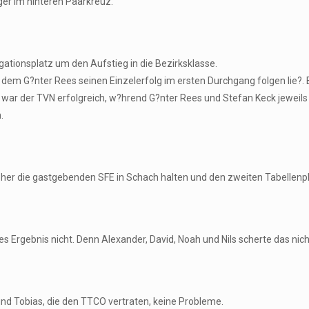
ger im hinteren Paarkreuz.
gationsplatz um den Aufstieg in die Bezirksklasse.
 dem G?nter Rees seinen Einzelerfolg im ersten Durchgang folgen lie?.
f war der TVN erfolgreich, w?hrend G?nter Rees und Stefan Keck jeweil
.
pher die gastgebenden SFE in Schach halten und den zweiten Tabellenplat
ses Ergebnis nicht. Denn Alexander, David, Noah und Nils scherte das ni
k und Tobias, die den TTCO vertraten, keine Probleme.