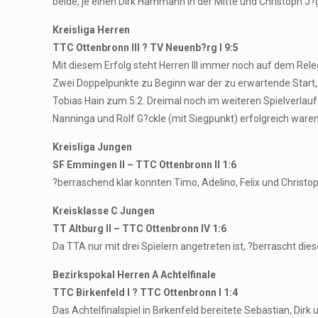
beide, je einen Dirk Hammann in der Mitte und Christoph J?
Kreisliga Herren
TTC Ottenbronn III ? TV Neuenb?rg I 9:5
Mit diesem Erfolg steht Herren III immer noch auf dem Rele
Zwei Doppelpunkte zu Beginn war der zu erwartende Start,
Tobias Hain zum 5:2. Dreimal noch im weiteren Spielverlau
Nanninga und Rolf G?ckle (mit Siegpunkt) erfolgreich waren
Kreisliga Jungen
SF Emmingen II – TTC Ottenbronn II 1:6
?berraschend klar konnten Timo, Adelino, Felix und Christo
Kreisklasse C Jungen
TT Altburg II – TTC Ottenbronn IV 1:6
Da TTA nur mit drei Spielern angetreten ist, ?berrascht die
Bezirkspokal Herren A Achtelfinale
TTC Birkenfeld I ? TTC Ottenbronn I 1:4
Das Achtelfinalspiel in Birkenfeld bereitete Sebastian, Dir