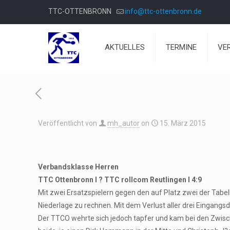
TTC-OTTENBRONN
info@ttc-ottenbronn.de
AKTUELLES
TERMINE
VE
Veröffentlicht von
mh_autor
on
15. März 2015
Verbandsklasse Herren
TTC Ottenbronn I ? TTC rollcom Reutlingen I 4:9
Mit zwei Ersatzspielern gegen den auf Platz zwei der Tabe
Niederlage zu rechnen. Mit dem Verlust aller drei Eingang
Der TTCO wehrte sich jedoch tapfer und kam bei den Zwisc