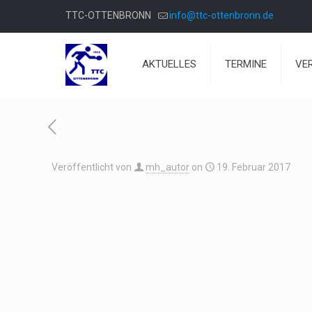
TTC-OTTENBRONN
info@ttc-ottenbronn.de
AKTUELLES
TERMINE
VE
Veröffentlicht von
mh_autor
on
19. Februar 2017