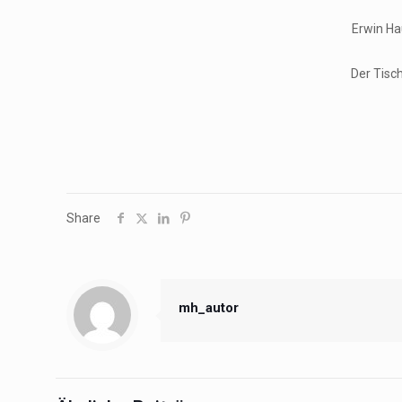
Erwin Ha
Der Tisc
Share
mh_autor