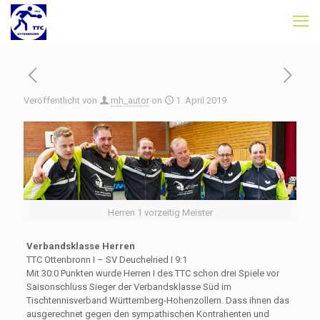
Veröffentlicht von
mh_autor
on
1. April 2019
Herren 1 vorzeitig Meister
Verbandsklasse Herren
TTC Ottenbronn I – SV Deuchelried I 9:1
Mit 30:0 Punkten wurde Herren I des TTC schon drei Spiele vor
Saisonschluss Sieger der Verbandsklasse Süd im
Tischtennisverband Württemberg-Hohenzollern. Dass ihnen das
ausgerechnet gegen den sympathischen Kontrahenten und