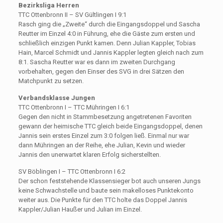
Bezirksliga Herren
TTC Ottenbronn II – SV Gültlingen I 9:1
Rasch ging die „Zweite“ durch die Eingangsdoppel und Sascha
Reutter im Einzel 4:0 in Führung, ehe die Gäste zum ersten und
schließlich einzigen Punkt kamen. Denn Julian Kappler, Tobias
Hain, Marcel Schmidt und Jannis Kappler legten gleich nach zum
8:1. Sascha Reutter war es dann im zweiten Durchgang
vorbehalten, gegen den Einser des SVG in drei Sätzen den
Matchpunkt zu setzen.
Verbandsklasse Jungen
TTC Ottenbronn I – TTC Mühringen I 6:1
Gegen den nicht in Stammbesetzung angetretenen Favoriten
gewann der heimische TTC gleich beide Eingangsdoppel, denen
Jannis sein erstes Einzel zum 3:0 folgen ließ. Einmal nur war
dann Mühringen an der Reihe, ehe Julian, Kevin und wieder
Jannis den unerwartet klaren Erfolg sicherstellten.
SV Böblingen I – TTC Ottenbronn I 6:2
Der schon feststehende Klassensieger bot auch unseren Jungs
keine Schwachstelle und baute sein makelloses Punktekonto
weiter aus. Die Punkte für den TTC holte das Doppel Jannis
Kappler/Julian Haußer und Julian im Einzel.