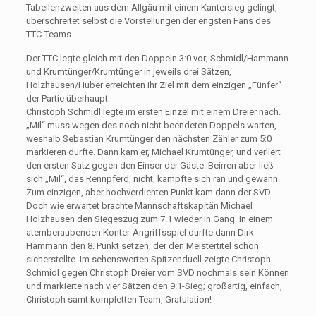
Tabellenzweiten aus dem Allgäu mit einem Kantersieg gelingt,
überschreitet selbst die Vorstellungen der engsten Fans des
TTC-Teams.
Der TTC legte gleich mit den Doppeln 3:0 vor; Schmidl/Hammann
und Krumtünger/Krumtünger in jeweils drei Sätzen,
Holzhausen/Huber erreichten ihr Ziel mit dem einzigen „Fünfer“
der Partie überhaupt.
Christoph Schmidl legte im ersten Einzel mit einem Dreier nach.
„Mil“ muss wegen des noch nicht beendeten Doppels warten,
weshalb Sebastian Krumtünger den nächsten Zähler zum 5:0
markieren durfte. Dann kam er, Michael Krumtünger, und verliert
den ersten Satz gegen den Einser der Gäste. Beirren aber ließ
sich „Mil“, das Rennpferd, nicht, kämpfte sich ran und gewann.
Zum einzigen, aber hochverdienten Punkt kam dann der SVD.
Doch wie erwartet brachte Mannschaftskapitän Michael
Holzhausen den Siegeszug zum 7:1 wieder in Gang. In einem
atemberaubenden Konter-Angriffsspiel durfte dann Dirk
Hammann den 8. Punkt setzen, der den Meistertitel schon
sicherstellte. Im sehenswerten Spitzenduell zeigte Christoph
Schmidl gegen Christoph Dreier vom SVD nochmals sein Können
und markierte nach vier Sätzen den 9:1-Sieg; großartig, einfach,
Christoph samt kompletten Team, Gratulation!