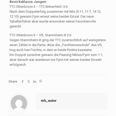
Bezirksklasse Jungen
TTC Ottenbronn II – TTC Birkenfeld I 3:6
Nach dem Doppelerfolg zusammen mit Nils (5:11, 11:7, 14:12,
12:10) gewann Fynn erneut seine beiden Einzel. Der neue
Tabellenführer aber wurde ansonsten seiner Favoritenrolle
gerecht.
TTC Ottenbronn II – VfL Stammheim III 3:6
Gegen Stammheim III ging der TTC zuversichtlich auf wenigstens
einen Zähler in die Partie. Aber die „Tischtennisschule“ des VfL
trug auch hier Früchte, in dem er beide Punkte kassierte.
Ein Doppel zunächst gewann die Paarung Niklas/Fynn zum 1:1,
aber danach war wiederum nur Fynn mit seinen beiden Einzeln
erfolgreich.
Share
mh_autor