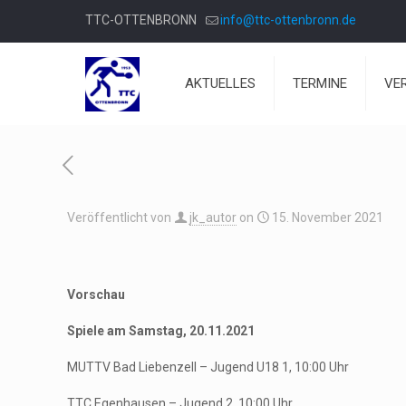
TTC-OTTENBRONN
info@ttc-ottenbronn.de
AKTUELLES
TERMINE
VE
Veröffentlicht von
jk_autor
on
15. November 2021
Vorschau
Spiele am Samstag, 20.11.2021
MUTTV Bad Liebenzell – Jugend U18 1, 10:00 Uhr
TTC Egenhausen – Jugend 2, 10:00 Uhr