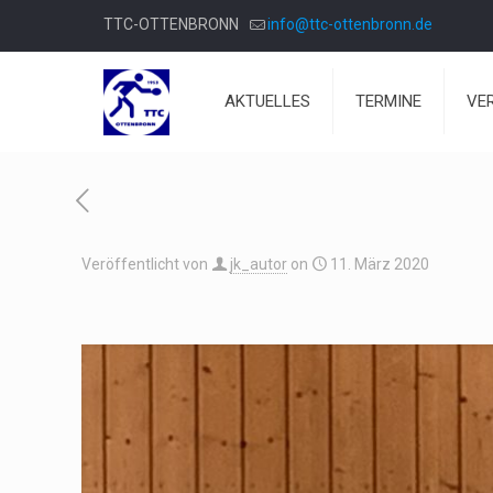
TTC-OTTENBRONN
info@ttc-ottenbronn.de
AKTUELLES
TERMINE
VE
Veröffentlicht von
jk_autor
on
11. März 2020