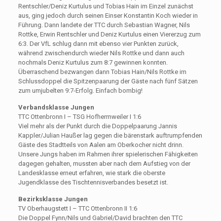
Rentschler/Deniz Kurtulus und Tobias Hain im Einzel zunächst
aus, ging jedoch durch seinen Einser Konstantin Koch wieder in
Führung. Dann landete der TTC durch Sebastian Wagner, Nils
Rottke, Erwin Rentschler und Deniz Kurtulus einen Viererzug zum
6:3. Der VfL schlug dann mit ebenso vier Punkten zurück,
während zwischendurch wieder Nils Rottke und dann auch
nochmals Deniz Kurtulus zum 8:7 gewinnen konnten.
Überraschend bezwangen dann Tobias Hain/Nils Rottke im
Schlussdoppel die Spitzenpaarung der Gäste nach fünf Sätzen
zum umjubelten 9:7-Erfolg. Einfach bombig!
Verbandsklasse Jungen
TTC Ottenbronn I – TSG Hofherrnweiler I 1:6
Viel mehr als der Punkt durch die Doppelpaarung Jannis
Kappler/Julian Haußer lag gegen die bärenstark auftrumpfenden
Gäste des Stadtteils von Aalen am Oberkocher nicht drinn.
Unsere Jungs haben im Rahmen ihrer spielerischen Fähigkeiten
dagegen gehalten, mussten aber nach dem Aufstieg von der
Landesklasse erneut erfahren, wie stark die oberste
Jugendklasse des Tischtennisverbandes besetzt ist.
Bezirksklasse Jungen
TV Oberhaugstett I – TTC Ottenbronn II 1:6
Die Doppel Fynn/Nils und Gabriel/David brachten den TTC