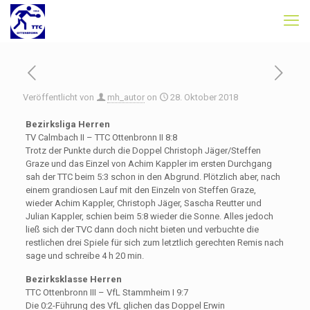
Veröffentlicht von
mh_autor
on
28. Oktober 2018
Bezirksliga Herren
TV Calmbach II – TTC Ottenbronn II 8:8
Trotz der Punkte durch die Doppel Christoph Jäger/Steffen
Graze und das Einzel von Achim Kappler im ersten Durchgang
sah der TTC beim 5:3 schon in den Abgrund. Plötzlich aber, nach
einem grandiosen Lauf mit den Einzeln von Steffen Graze,
wieder Achim Kappler, Christoph Jäger, Sascha Reutter und
Julian Kappler, schien beim 5:8 wieder die Sonne. Alles jedoch
ließ sich der TVC dann doch nicht bieten und verbuchte die
restlichen drei Spiele für sich zum letztlich gerechten Remis nach
sage und schreibe 4 h 20 min.
Bezirksklasse Herren
TTC Ottenbronn III – VfL Stammheim I 9:7
Die 0:2-Führung des VfL glichen das Doppel Erwin