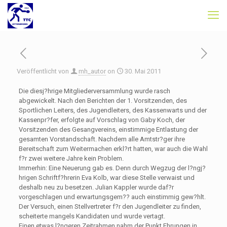
Veröffentlicht von
mh_autor
on
30. Mai 2011
Die diesj?hrige Mitgliederversammlung wurde rasch
abgewickelt. Nach den Berichten der 1. Vorsitzenden, des
Sportlichen Leiters, des Jugendleiters, des Kassenwarts und der
Kassenpr?fer, erfolgte auf Vorschlag von Gaby Koch, der
Vorsitzenden des Gesangvereins, einstimmige Entlastung der
gesamten Vorstandschaft. Nachdem alle Amtstr?ger ihre
Bereitschaft zum Weitermachen erkl?rt hatten, war auch die Wahl
f?r zwei weitere Jahre kein Problem.
Immerhin: Eine Neuerung gab es. Denn durch Wegzug der l?ngj?
hrigen Schriftf?hrerin Eva Kolb, war diese Stelle verwaist und
deshalb neu zu besetzen. Julian Kappler wurde daf?r
vorgeschlagen und erwartungsgem?? auch einstimmig gew?hlt.
Der Versuch, einen Stellvertreter f?r den Jugendleiter zu finden,
scheiterte mangels Kandidaten und wurde vertagt.
Einen etwas l?ngeren Zeitrahmen nahm der Punkt Ehrungen in