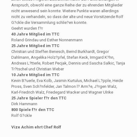
Anspruch, obwohl eine ganze Reihe der zu ehrenden Mitglieder
nicht anwesend sein konnte. Weitere Punkte waren allerdings
nicht zu verhandeln, so dass der alte und neue Vorsitzende Rolf
G?ckle die Versammlung schlie?en konnte.
Geehrt wurden f?r
40 Jahre Mitglied im TTC
Roland Grindau und Esther Nonnenmann
25 Jahre Mitglied im TTC
Christian und Steffen Benesch, Bernd Burkhardt, Gregor
Dahlmann, Angelika Holz?pfel, Stefan Keck, Irmgard K?hn,
Andreas L?tterle, Robert Pecjak, Dennis und Sascha Salkic, Tanja
Tr?tschel und Christian Weber
10 Jahre Mitglied im TTC
Kevin B?uerle, Eva Kolb, Jasmin Kurtulus, Michael L?pple, Heide
Pross, Sven Sch?nfelder, Jan Talmon l? Arm?e, J?rgen Walz,
Karl-Friedrich Walz, Friedegard Wacker und Wagner Ulrike
25 Jahre Spieler f?r den TTC
Dirk Hammann
800 Spiele f?r den TTC
Rolf G?ckle
Vize Achim ehrt Chef Rolf