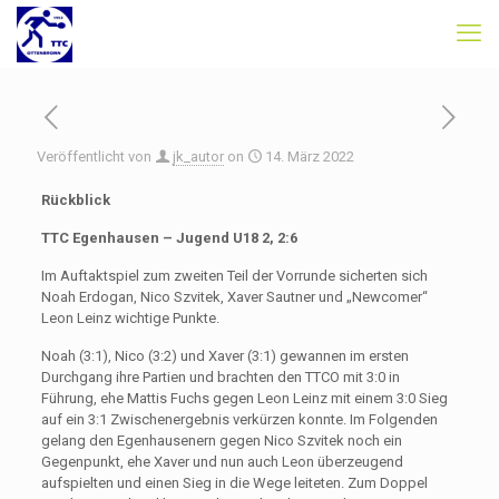
Veröffentlicht von
jk_autor
on
14. März 2022
Rückblick
TTC Egenhausen – Jugend U18 2, 2:6
Im Auftaktspiel zum zweiten Teil der Vorrunde sicherten sich
Noah Erdogan, Nico Szvitek, Xaver Sautner und „Newcomer“
Leon Leinz wichtige Punkte.
Noah (3:1), Nico (3:2) und Xaver (3:1) gewannen im ersten
Durchgang ihre Partien und brachten den TTCO mit 3:0 in
Führung, ehe Mattis Fuchs gegen Leon Leinz mit einem 3:0 Sieg
auf ein 3:1 Zwischenergebnis verkürzen konnte. Im Folgenden
gelang den Egenhausenern gegen Nico Szvitek noch ein
Gegenpunkt, ehe Xaver und nun auch Leon überzeugend
aufspielten und einen Sieg in die Wege leiteten. Zum Doppel