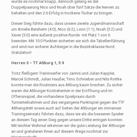
wurde es nochmal knapp, dennoch gelang es der
Doppelpaarung Nico und Noah über fünf Sätze die Nerven zu
behalten und den 2:6 Erfolg in trockene Tücher zu bringen.
Dieser Sieg führte dazu, dass unsere zweite Jugendmannschaft
um Amelie Beisheim (4:0), Nico (6:2), Leon (1:1), Noah (3:2) und
Xaver (5:0) eine äußerst positive Runde mit Platz 1 von 6
beenden. Mit 10:0 Punkten sicherten sie sich die Tabellenführung
und sind nun sicherer Aufsteiger in die Bezirksklasse Nord.
Gratulation!
Herren 3 – TT Altburg 1, 5:9
Trotz fleißigem Traininseifer von Jannis und Julian Kappler,
Marcel Schmidt, Julian Haußer, Timo Schnieber und Nils Rottke
konnte man die Routiniers aus Altburg kaum brechen. Zu sicher
waren die Altburger Kontrahenten in der Eröffnung und im
Offensivspiel, die vorhandene Spielpraxis durch
Turnierteilnahmen und das vergangene Punktspiel gegen die TTF
Althengstett sowie auch auf Seiten der Altburger ein immenser
Trainingseinsatz führten dazu, dass sie als die besseren Spieler
an diesem Tag einen Sieg gegen unsere Dritte erringen konnten.
Mit leichter Wehmut erkennen wir die gute Leistung der Altburger
an und gratulieren Ihnen auf diesem Wege nochmal zur