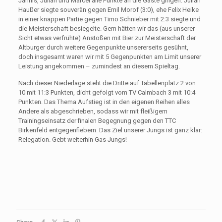
Jannis, Julian und Marcel alle Punkte an die Gäste gingen. Julian
Haußer siegte souverän gegen Emil Morof (3:0), ehe Felix Heike
in einer knappen Partie gegen Timo Schnieber mit 2:3 siegte und
die Meisterschaft besiegelte. Gern hätten wir das (aus unserer
Sicht etwas verfrühte) Anstoßen mit Bier zur Meisterschaft der
Altburger durch weitere Gegenpunkte unsererseits gesühnt,
doch insgesamt waren wir mit 5 Gegenpunkten am Limit unserer
Leistung angekommen – zumindest an diesem Spieltag.
Nach dieser Niederlage steht die Dritte auf Tabellenplatz 2 von
10 mit 11:3 Punkten, dicht gefolgt vom TV Calmbach 3 mit 10:4
Punkten. Das Thema Aufstieg ist in den eigenen Reihen alles
Andere als abgeschrieben, sodass wir mit fleißigem
Trainingseinsatz der finalen Begegnung gegen den TTC
Birkenfeld entgegenfiebern. Das Ziel unserer Jungs ist ganz klar:
Relegation. Gebt weiterhin Gas Jungs!