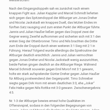
Meisterschaft!
Nach den Eingangsdoppeln sah es zunächst nach einem
knappen Fight aus. Julian Kappler und Marcel Schmidt lieferten
sich gegen das Spitzendoppel der Altburger um Jonas Dreher
und Nicolai Jackstadt ein knappes Duell, das letzten Endes im
fünften Satz rausging und zum ersten Punkt der Altburger führte.
Jannis und Julian Haußer ließen gegen das Doppel zwei der
Gegner wenig Zweifel aufkommen und sicherten sich mit 3:1 den
ersten Sieg der Ottenbronner. Timo und Nils brachten die Dritte
zum Ende der Doppel durch einen weiteren 3:1 Sieg mit 2:1 in
Führung. Hierauf folgend wurde allerdings die Spielroutine der
Altburger deutlich ersichtlich: Jannis und Julian vermochten
gegen Jonas Dreher und Nicolai Jackstadt wenig auszurichten,
beide Partien gingen deutlich an die Altburger Riege. Während
Marcel Schmidt souverän gegen Emil Morof mit 3:1 gewann,
holte ein stark aufspielender Günter Dreher gegen Julian Haußer
für Altburg postwendend den Gegenpunkt. Timo Schnieber
siegte gegen Dirk Horn mit einem deutlichen 3:0, ehe „Joker“
Felix Heike gegen Nils Rottke mit 3:0 gewann. Zwischenergebnis:
4:5.
Nr. 1-3 der Altburger bewies erneut hohe Qualitäten im
Offensivspiel, sodass in den folgenden Begegnungen von