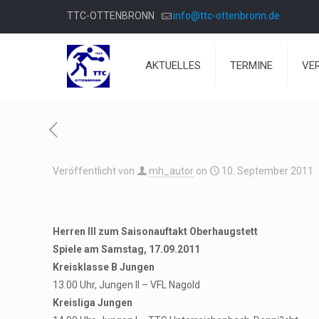
TTC-OTTENBRONN
info@ttc-ottenbronn.de
AKTUELLES
TERMINE
VE
Veröffentlicht von
mh_autor
on
10. September 2011
Herren III zum Saisonauftakt Oberhaugstett
Spiele am Samstag, 17.09.2011
Kreisklasse B Jungen
13.00 Uhr, Jungen II – VFL Nagold
Kreisliga Jungen