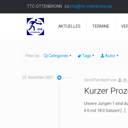
TTC-OTTENBRONN
info@ttc-ottenbronn.de
AKTUELLES
TERMINE
VE
Filter by
Categories
Tags
Autor
20. November 2021
Veröffentlicht von
db
Kurzer Proz
Unsere Jungen 1 sind du
6:0 mit 18:0 Sätzen!
[…]