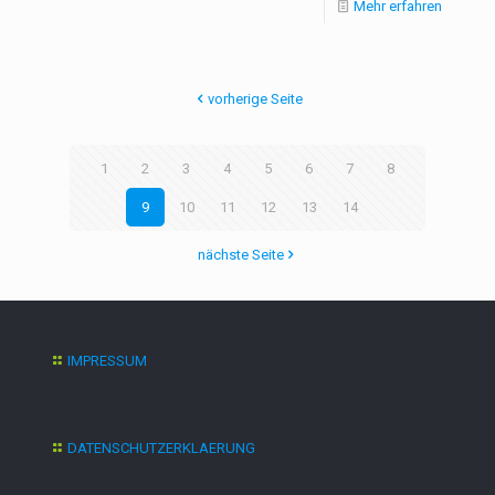
Mehr erfahren
vorherige Seite
1
2
3
4
5
6
7
8
9
10
11
12
13
14
nächste Seite
IMPRESSUM
DATENSCHUTZERKLAERUNG