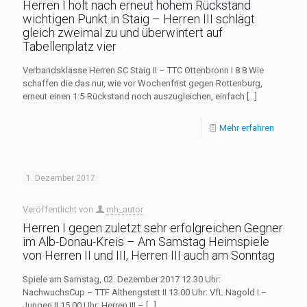
Herren I holt nach erneut hohem Rückstand
wichtigen Punkt in Staig – Herren III schlägt
gleich zweimal zu und überwintert auf
Tabellenplatz vier
Verbandsklasse Herren SC Staig II – TTC Ottenbronn I 8:8 Wie
schaffen die das nur, wie vor Wochenfrist gegen Rottenburg,
erneut einen 1:5-Rückstand noch auszugleichen, einfach
[…]
Mehr erfahren
1. Dezember 2017
Veröffentlicht von
mh_autor
Herren I gegen zuletzt sehr erfolgreichen Gegner
im Alb-Donau-Kreis – Am Samstag Heimspiele
von Herren II und III, Herren III auch am Sonntag
Spiele am Samstag, 02. Dezember 2017 12.30 Uhr:
NachwuchsCup – TTF Althengstett II 13.00 Uhr: VfL Nagold I –
Jungen II 15.00 Uhr: Herren III –
[…]