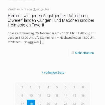
Veröffentlicht von
mh_autor
Herren I will gegen Angstgegner Rottenburg
„Zweier“ landen -Jungen I und Mädchen sind bei
Heimspielen Favorit
Spiele am Samstag, 25. November 2017 10.30 Uhr: TT Altburg I –
Jungen II 13.00 Uhr: VfL Stammheim – NachwuchsCup 13.00 Uhr:
M?dchen – Spvgg Weil
[…]
Mehr erfahren
vorherige Seite
1
2
3
4
5
6
7
8
9
10
11
12
13
14
15
16
17
18
19
20
21
22
23
24