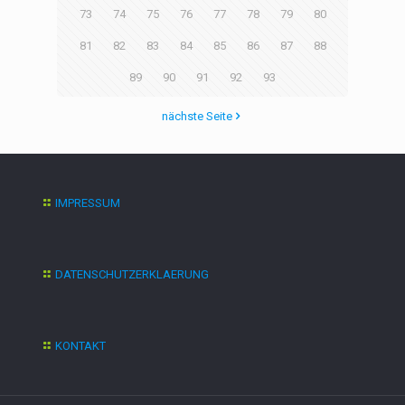
73
74
75
76
77
78
79
80
81
82
83
84
85
86
87
88
89
90
91
92
93
nächste Seite
IMPRESSUM
DATENSCHUTZERKLAERUNG
KONTAKT