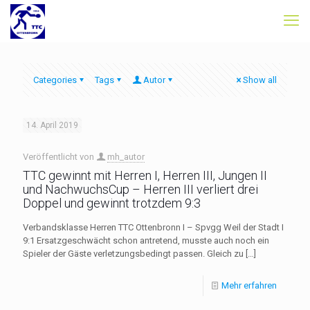
Categories
Tags
Autor
Show all
14. April 2019
Veröffentlicht von
mh_autor
TTC gewinnt mit Herren I, Herren III, Jungen II
und NachwuchsCup – Herren III verliert drei
Doppel und gewinnt trotzdem 9:3
Verbandsklasse Herren TTC Ottenbronn I – Spvgg Weil der Stadt I
9:1 Ersatzgeschwächt schon antretend, musste auch noch ein
Spieler der Gäste verletzungsbedingt passen. Gleich zu
[…]
Mehr erfahren