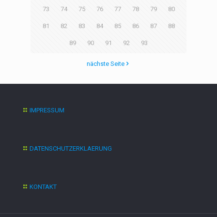
73
74
75
76
77
78
79
80
81
82
83
84
85
86
87
88
89
90
91
92
93
nächste Seite
IMPRESSUM
DATENSCHUTZERKLAERUNG
KONTAKT