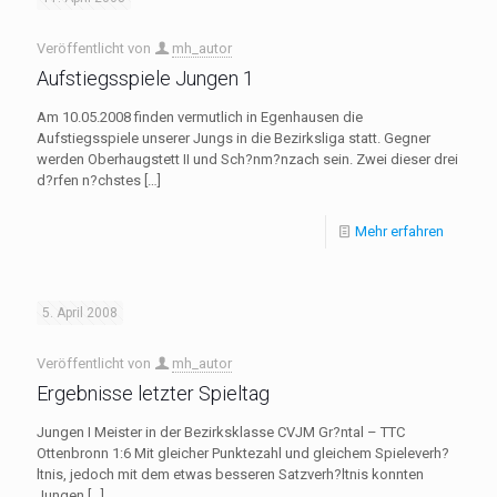
Veröffentlicht von
mh_autor
Aufstiegsspiele Jungen 1
Am 10.05.2008 finden vermutlich in Egenhausen die
Aufstiegsspiele unserer Jungs in die Bezirksliga statt. Gegner
werden Oberhaugstett II und Sch?nm?nzach sein. Zwei dieser drei
d?rfen n?chstes
[…]
Mehr erfahren
5. April 2008
Veröffentlicht von
mh_autor
Ergebnisse letzter Spieltag
Jungen I Meister in der Bezirksklasse CVJM Gr?ntal – TTC
Ottenbronn 1:6 Mit gleicher Punktezahl und gleichem Spieleverh?
ltnis, jedoch mit dem etwas besseren Satzverh?ltnis konnten
Jungen
[…]