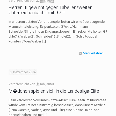
Veröffentlicht von
mh_autor
Herren III gewinnt gegen Tabellenzweiten
Unterreichenbach I mit 9:7!!!
In unserem Letzten Vorrundenspiel boten wir eine ?berzeugende
Mannschftsleistung. Es punkteten: G?ckle/Hammann,
Schneider/Single in den Eingangsdoppeln. Einzelpunkte holten G?
ckle(1), Weber(2), Schneider(1) ,Single(2). Im Schlu?doppel
konnten J?ger/Weber
[…]
Mehr erfahren
3. Dezember 2006
Veröffentlicht von
mh_autor
M�dchen spielen sich in die Landesliga-Elite
Beim verdienten Vorrunden-Pizza-Abschluss-Essen im Klostersee
wurde vom Trainer einstimmig beschlossen, dass unsere M?dels
(Lena, Jasmin, Nadine, Ayse und Filiz) eine Klasse Halbrunde
gespielt haben und mit
[…]