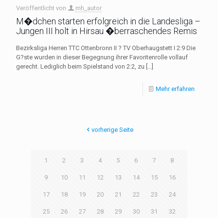
Veröffentlicht von
mh_autor
M�dchen starten erfolgreich in die Landesliga –
Jungen III holt in Hirsau �berraschendes Remis
Bezirksliga Herren TTC Ottenbronn II ? TV Oberhaugstett I 2:9 Die
G?ste wurden in dieser Begegnung ihrer Favoritenrolle vollauf
gerecht. Lediglich beim Spielstand von 2:2, zu
[…]
Mehr erfahren
vorherige Seite
1
2
3
4
5
6
7
8
9
10
11
12
13
14
15
16
17
18
19
20
21
22
23
24
25
26
27
28
29
30
31
32