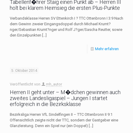
Tabellenf�hrer Staig einen Punkt ab – Herren III
holt bei klarem Heimsieg die ersten Plus-Punkte
Verbandsklasse Herren SV Ettenkirch I ? TTC Ottenbronn I 3:9 Nach
dem Gewinn zweier Eingangsdoppel durch Michael Krumt?
nger/Sebastian Krumt?nger und Rolf J?ger/Sascha Reutter, sowie
den Einzelpunkten
[…]
Mehr erfahren
5. Oktober 2014
Veröffentlicht von
mh_autor
Herren II geht unter – M�dchen gewinnen auch
zweites Landesligaspiel – Jungen I startet
erfolgreich in die Bezirksklasse
Bezirksliga Herren VfL Sindelfingen II – TTC Ottenbronn II 9:1
Offensichtlich zeigte nicht der TTC, sondern der Gastgeber eine
Glanzleistung. Denn ein Spiel nur (ein Doppel)
[…]