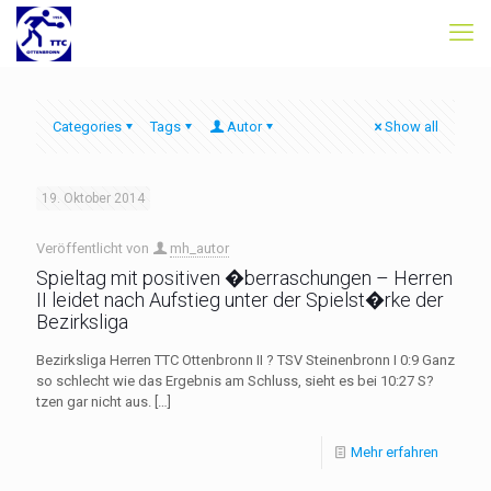
Categories
Tags
Autor
Show all
19. Oktober 2014
Veröffentlicht von
mh_autor
Spieltag mit positiven �berraschungen – Herren
II leidet nach Aufstieg unter der Spielst�rke der
Bezirksliga
Bezirksliga Herren TTC Ottenbronn II ? TSV Steinenbronn I 0:9 Ganz
so schlecht wie das Ergebnis am Schluss, sieht es bei 10:27 S?
tzen gar nicht aus.
[…]
Mehr erfahren