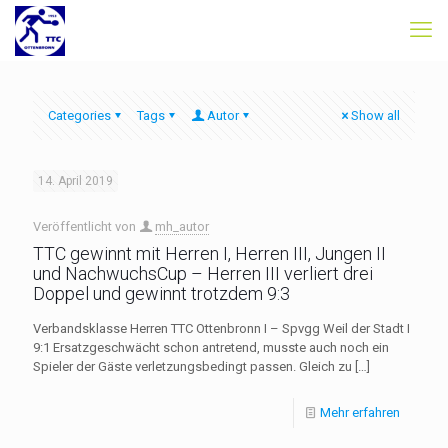
Categories
Tags
Autor
Show all
14. April 2019
Veröffentlicht von
mh_autor
TTC gewinnt mit Herren I, Herren III, Jungen II
und NachwuchsCup – Herren III verliert drei
Doppel und gewinnt trotzdem 9:3
Verbandsklasse Herren TTC Ottenbronn I – Spvgg Weil der Stadt I
9:1 Ersatzgeschwächt schon antretend, musste auch noch ein
Spieler der Gäste verletzungsbedingt passen. Gleich zu
[…]
Mehr erfahren