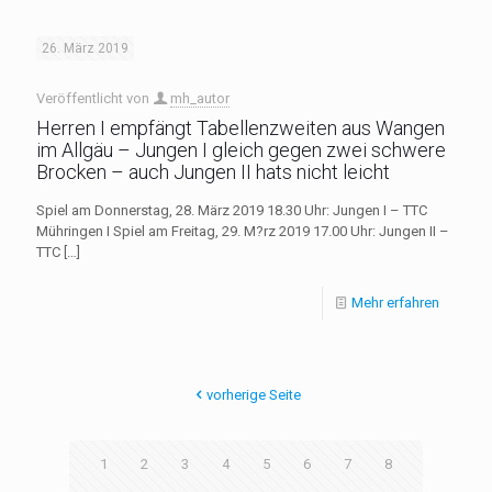
26. März 2019
Veröffentlicht von
mh_autor
Herren I empfängt Tabellenzweiten aus Wangen
im Allgäu – Jungen I gleich gegen zwei schwere
Brocken – auch Jungen II hats nicht leicht
Spiel am Donnerstag, 28. März 2019 18.30 Uhr: Jungen I – TTC
Mühringen I Spiel am Freitag, 29. M?rz 2019 17.00 Uhr: Jungen II –
TTC
[…]
Mehr erfahren
vorherige Seite
1
2
3
4
5
6
7
8