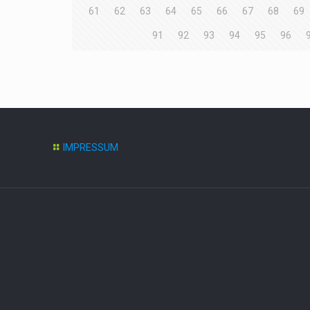
61
62
63
64
65
66
67
68
69
91
92
93
94
95
96
IMPRESSUM