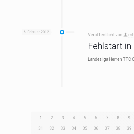
6. Februar 2012
Veröffentlicht von
mh
Fehlstart i
Landesliga Herren TTC O
1
2
3
4
5
6
7
8
9
31
32
33
34
35
36
37
38
39