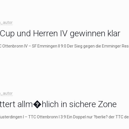
_autor
up und Herren IV gewinnen klar
C Ottenbronn IV – SF Emmingen II 9:0 Der Sieg gegen die Emminger Res
_autor
ettert allm�hlich in sichere Zone
usterdingen I – TTC Ottenbronn I 3:9 Ein Doppel nur ?berlie? der TTC 