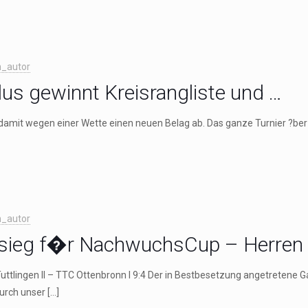
_autor
lus gewinnt Kreisrangliste und …
damit wegen einer Wette einen neuen Belag ab. Das ganze Turnier ?ber s
_autor
msieg f�r NachwuchsCup – Herren 
ttlingen II – TTC Ottenbronn I 9:4 Der in Bestbesetzung angetretene Ga
urch unser
[…]