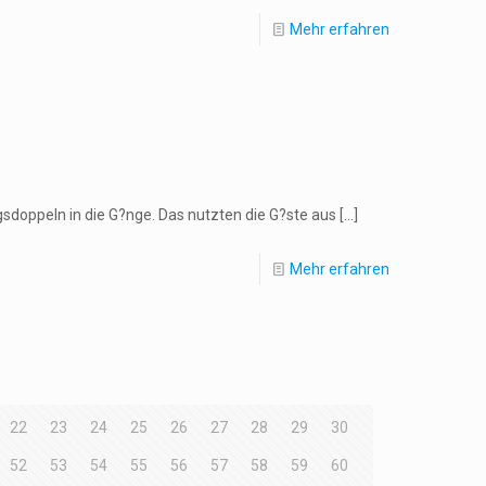
Mehr erfahren
gsdoppeln in die G?nge. Das nutzten die G?ste aus
[…]
Mehr erfahren
22
23
24
25
26
27
28
29
30
52
53
54
55
56
57
58
59
60