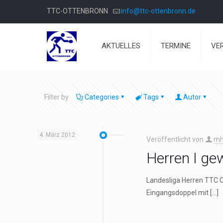
TTC-OTTENBRONN
info@ttc-ottenbronn.de
AKTUELLES
TERMINE
VE
Filter by
Categories
Tags
Autor
4. März 2012
Veröffentlicht von
mh
Herren I gew
Landesliga Herren TTC O
Eingangsdoppel mit
[…]