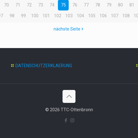
70
71
72
73
74
75
76
77
78
79
80
81
97
98
99
100
101
102
103
104
105
106
107
108
1
nächste Seite
DATENSCHUTZERKLAERUNG
© 2026 TTC-Ottenbronn