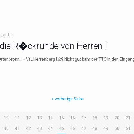
_autor
n die R�ckrunde von Herren I
ttenbronn I – VfL Herrenberg I 6:9 Nicht gut kam der TTC in den Eingan
vorherige Seite
10
11
12
13
14
15
16
17
18
19
20
21
40
41
42
43
44
45
46
47
48
49
50
51