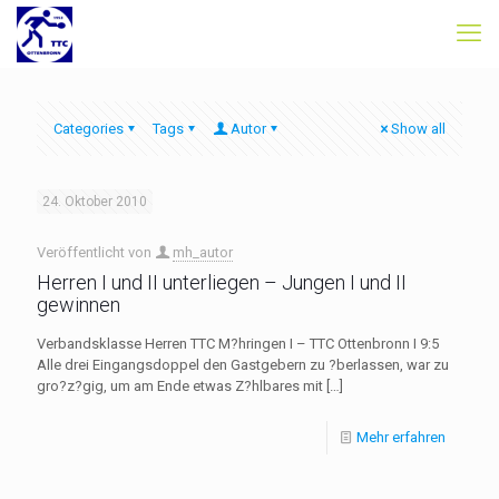
Categories
Tags
Autor
Show all
24. Oktober 2010
Veröffentlicht von
mh_autor
Herren I und II unterliegen – Jungen I und II
gewinnen
Verbandsklasse Herren TTC M?hringen I – TTC Ottenbronn I 9:5
Alle drei Eingangsdoppel den Gastgebern zu ?berlassen, war zu
gro?z?gig, um am Ende etwas Z?hlbares mit
[…]
Mehr erfahren