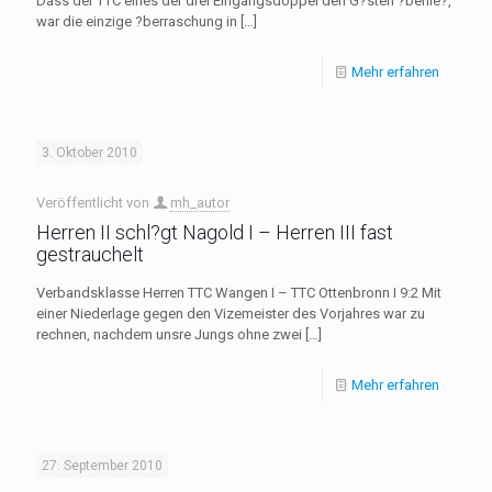
Dass der TTC eines der drei Eingangsdoppel den G?sten ?berlie?,
war die einzige ?berraschung in
[…]
Mehr erfahren
3. Oktober 2010
Veröffentlicht von
mh_autor
Herren II schl?gt Nagold I – Herren III fast
gestrauchelt
Verbandsklasse Herren TTC Wangen I – TTC Ottenbronn I 9:2 Mit
einer Niederlage gegen den Vizemeister des Vorjahres war zu
rechnen, nachdem unsre Jungs ohne zwei
[…]
Mehr erfahren
27. September 2010