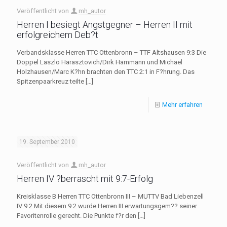
Veröffentlicht von
mh_autor
Herren I besiegt Angstgegner – Herren II mit
erfolgreichem Deb?t
Verbandsklasse Herren TTC Ottenbronn – TTF Altshausen 9:3 Die
Doppel Laszlo Harasztovich/Dirk Hammann und Michael
Holzhausen/Marc K?hn brachten den TTC 2:1 in F?hrung. Das
Spitzenpaarkreuz teilte
[…]
Mehr erfahren
19. September 2010
Veröffentlicht von
mh_autor
Herren IV ?berrascht mit 9:7-Erfolg
Kreisklasse B Herren TTC Ottenbronn III – MUTTV Bad Liebenzell
IV 9:2 Mit diesem 9:2 wurde Herren III erwartungsgem?? seiner
Favoritenrolle gerecht. Die Punkte f?r den
[…]