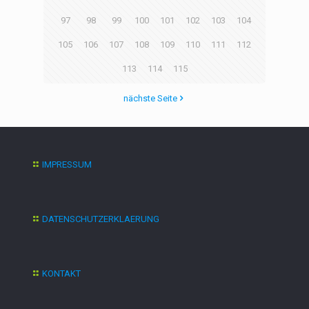
97
98
99
100
101
102
103
104
105
106
107
108
109
110
111
112
113
114
115
nächste Seite
IMPRESSUM
DATENSCHUTZERKLAERUNG
KONTAKT