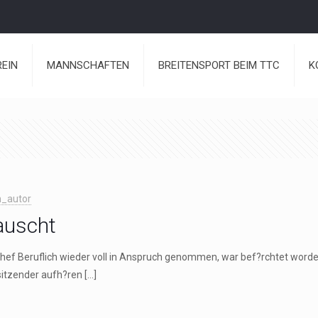
REIN
MANNSCHAFTEN
BREITENSPORT BEIM TTC
K
_autor
auscht
hef Beruflich wieder voll in Anspruch genommen, war bef?rchtet word
sitzender aufh?ren
[…]