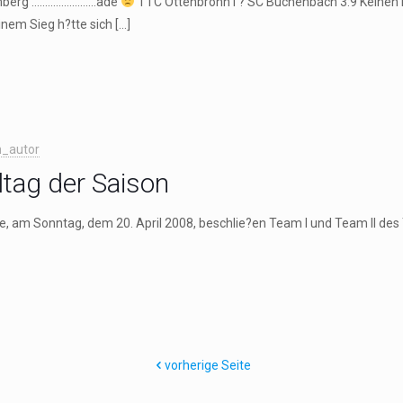
emberg ……………………ade
TTC Ottenbronn I ? SC Buchenbach 3:9 Keinen Ei
inem Sieg h?tte sich
[…]
_autor
ltag der Saison
e, am Sonntag, dem 20. April 2008, beschlie?en Team I und Team II des
vorherige Seite