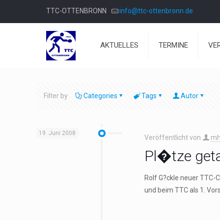
TTC-OTTENBRONN
info@ttc-ottenbronn.de
AKTUELLES
TERMINE
VE
Filter by
Categories
Tags
Autor
19. Juni 2008
Veröffentlicht von
mh
Pl�tze get
Rolf G?ckle neuer TTC-C
und beim TTC als 1. Vor