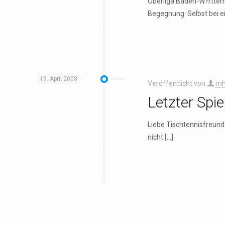
Oberliga Baden-W?rtt
Begegnung. Selbst bei e
19. April 2008
Veröffentlicht von
mh
Letzter Spie
Liebe Tischtennisfreund
nicht
[…]