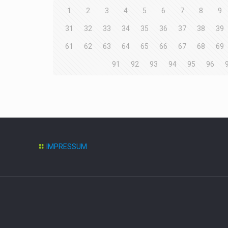
1
2
3
4
5
6
7
8
9
31
32
33
34
35
36
37
38
39
61
62
63
64
65
66
67
68
69
91
92
93
94
95
96
IMPRESSUM