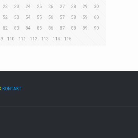
22
23
24
25
26
27
28
29
30
52
53
54
55
56
57
58
59
60
82
83
84
85
86
87
88
89
90
09
110
111
112
113
114
115
KONTAKT