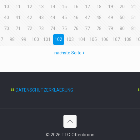
10
11
12
13
14
15
16
17
18
19
20
21
40
41
42
43
44
45
46
47
48
49
50
51
70
71
72
73
74
75
76
77
78
79
80
81
97
98
99
100
101
102
103
104
105
106
107
108
1
nächste Seite
DATENSCHUTZERKLAERUNG
© 2026 TTC-Ottenbronn